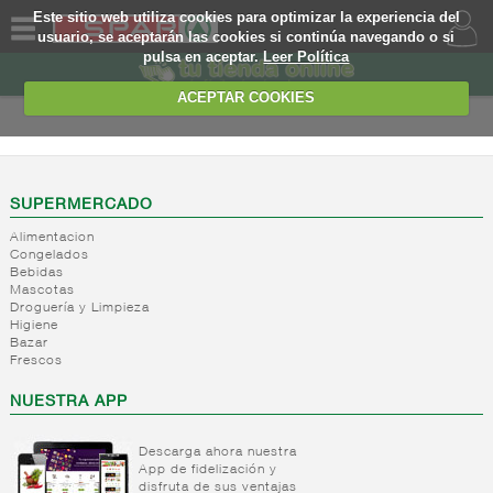
Este sitio web utiliza cookies para optimizar la experiencia del
usuario, se aceptarán las cookies si continúa navegando o si
pulsa en aceptar.
Leer Política
QUIENES
SOMOS
ACEPTAR COOKIES
MARCA
PROPIA
OFERTAS
SUPERMERCADO
Alimentacion
WEB
Congelados
Bebidas
Mascotas
EJEMPLO
Droguería y Limpieza
Higiene
Bazar
Frescos
NUESTRA APP
Descarga ahora nuestra
App de fidelización y
disfruta de sus ventajas