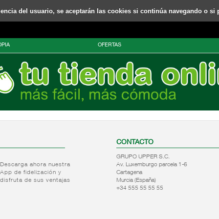
riencia del usuario, se aceptarán las cookies si continúa navegando o si 
PIA
OFERTAS
CONTACTO
GRUPO UPPER S.C.
Descarga ahora nuestra
Av. Luxemburgo parcela 1-6
App de fidelización y
Cartagena
disfruta de sus ventajas
Murcia (España)
+34 555 55 55 55