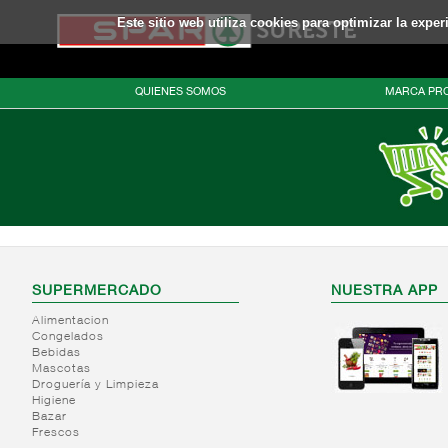
Este sitio web utiliza cookies para optimizar la expe
QUIENES SOMOS
MARCA PRO
SUPERMERCADO
NUESTRA APP
Alimentacion
Congelados
Bebidas
Mascotas
Droguería y Limpieza
Higiene
Bazar
Frescos