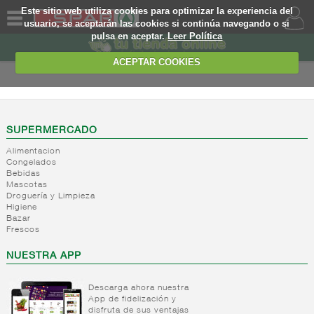
Este sitio web utiliza cookies para optimizar la experiencia del
usuario, se aceptarán las cookies si continúa navegando o si
pulsa en aceptar.
Leer Política
QUIENES
SOMOS
ACEPTAR COOKIES
MARCA
PROPIA
OFERTAS
SUPERMERCADO
Alimentacion
WEB
Congelados
Bebidas
Mascotas
EJEMPLO
Droguería y Limpieza
Higiene
Bazar
Frescos
NUESTRA APP
Descarga ahora nuestra
App de fidelización y
disfruta de sus ventajas