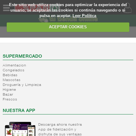
Este sitio web utiliza cookies para optimizar la experiencia del
usuario, se aceptarán las cookies si continúa navegando o si
pulsa en aceptar.
Leer Política
QUIENES
SOMOS
ACEPTAR COOKIES
MARCA
PROPIA
OFERTAS
SUPERMERCADO
Alimentacion
WEB
Congelados
Bebidas
Mascotas
EJEMPLO
Droguería y Limpieza
Higiene
Bazar
Frescos
NUESTRA APP
Descarga ahora nuestra
App de fidelización y
disfruta de sus ventajas