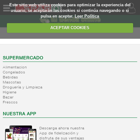
Este sitio web utiliza cookies para optimizar la experiencia del
usuario, se aceptarán las cookies si continúa navegando o si
pulsa en aceptar.
Leer Política
QUIENES
SOMOS
ACEPTAR COOKIES
MARCA
PROPIA
OFERTAS
SUPERMERCADO
Alimentacion
WEB
Congelados
Bebidas
Mascotas
EJEMPLO
Droguería y Limpieza
Higiene
Bazar
Frescos
NUESTRA APP
Descarga ahora nuestra
App de fidelización y
disfruta de sus ventajas