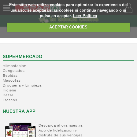
Este sitio web utiliza cookies para optimizar la experiencia del
usuario, se aceptarán las cookies si continúa navegando o si
pulsa en aceptar.
Leer Política
QUIENES
SOMOS
ACEPTAR COOKIES
MARCA
PROPIA
OFERTAS
SUPERMERCADO
Alimentacion
WEB
Congelados
Bebidas
Mascotas
EJEMPLO
Droguería y Limpieza
Higiene
Bazar
Frescos
NUESTRA APP
Descarga ahora nuestra
App de fidelización y
disfruta de sus ventajas