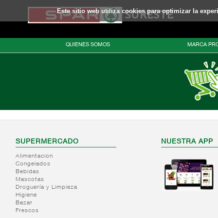
Este sitio web utiliza cookies para optimizar la expe
QUIENES SOMOS
MARCA PRO
SUPERMERCADO
NUESTRA APP
Alimentacion
Congelados
Bebidas
Mascotas
Droguería y Limpieza
Higiene
Bazar
Frescos