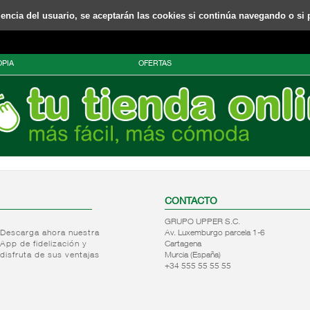
riencia del usuario, se aceptarán las cookies si continúa navegando o si 
PIA
OFERTAS
CONTACTO
GRUPO UPPER S.C.
Descarga ahora nuestra
Av. Luxemburgo parcela 1-6
App de fidelización y
Cartagena
disfruta de sus ventajas
Murcia (España)
+34 555 55 55 55