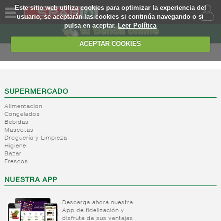
Este sitio web utiliza cookies para optimizar la experiencia del
usuario, se aceptarán las cookies si continúa navegando o si
pulsa en aceptar.
Leer Política
QUIENES
SOMOS
ACEPTAR COOKIES
MARCA
PROPIA
OFERTAS
SUPERMERCADO
Alimentacion
WEB
Congelados
Bebidas
Mascotas
EJEMPLO
Droguería y Limpieza
Higiene
Bazar
Frescos
NUESTRA APP
Descarga ahora nuestra
App de fidelización y
disfruta de sus ventajas