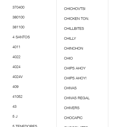
370400
CHICHOVTSI
380100
CHICKEN TON.
381100
CHILLBITES
4 SANTOS
CHILLY
4011
CHINCHON
4022
CHIO
4024
CHIPS AHOY
4024V
CHIPS AHOY!
409
CHIVAS
41052
CHIVAS REGAL
43
CHIVERS
5 J
CHOCAPIC
5 TENEDORES