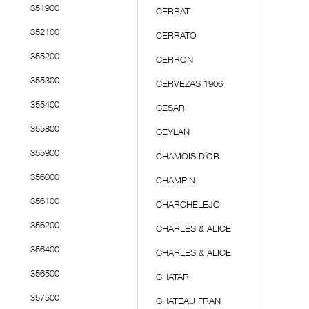
351900
CERRAT
352100
CERRATO
355200
CERRON
355300
CERVEZAS 1906
355400
CESAR
355800
CEYLAN
355900
CHAMOIS D´OR
356000
CHAMPIN
356100
CHARCHELEJO
356200
CHARLES & ALICE
356400
CHARLES & ALICE
356500
CHATAR
357500
CHATEAU FRAN