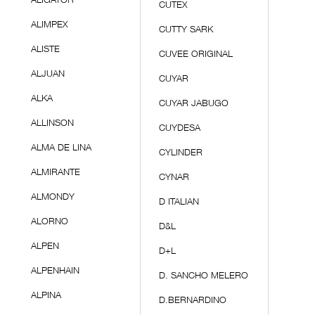
ALIGATOR
CUTEX
ALIMPEX
CUTTY SARK
ALISTE
CUVEE ORIGINAL
ALJUAN
CUYAR
ALKA
CUYAR JABUGO
ALLINSON
CUYDESA
ALMA DE LINA
CYLINDER
ALMIRANTE
CYNAR
ALMONDY
D ITALIAN
ALORNO
D&L
ALPEN
D+L
ALPENHAIN
D. SANCHO MELERO
ALPINA
D.BERNARDINO