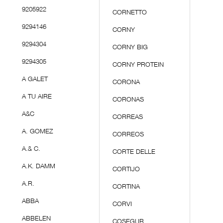
9205922
CORNETTO
9294146
CORNY
9294304
CORNY BIG
9294305
CORNY PROTEIN
A GALET
CORONA
A TU AIRE
CORONAS
A&C
CORREAS
A. GOMEZ
CORREOS
A.& C.
CORTE DELLE
A.K. DAMM
CORTIJO
A.R.
CORTINA
ABBA
CORVI
ABBELEN
COSEGUR