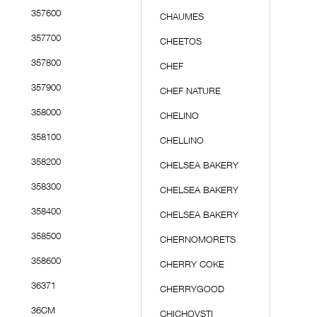
357600
CHAUMES
357700
CHEETOS
357800
CHEF
357900
CHEF NATURE
358000
CHELINO
358100
CHELLINO
358200
CHELSEA BAKERY
358300
CHELSEA BAKERY
358400
CHELSEA BAKERY
358500
CHERNOMORETS
358600
CHERRY COKE
36371
CHERRYGOOD
36CM
CHICHOVSTI