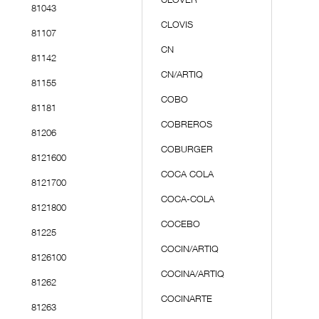
CLOVER
81043
CLOVIS
81107
CN
81142
CN/ARTIQ
81155
COBO
81181
COBREROS
81206
COBURGER
8121600
COCA COLA
8121700
COCA-COLA
8121800
COCEBO
81225
COCIN/ARTIQ
8126100
COCINA/ARTIQ
81262
COCINARTE
81263