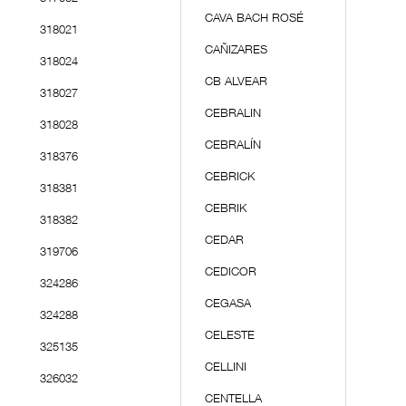
CAVA BACH ROSÉ
318021
CAÑIZARES
318024
CB ALVEAR
318027
CEBRALIN
318028
CEBRALÍN
318376
CEBRICK
318381
CEBRIK
318382
CEDAR
319706
CEDICOR
324286
CEGASA
324288
CELESTE
325135
CELLINI
326032
CENTELLA