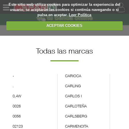
Este sitio web utiliza cookies para optimizar la experiencia del
usuario, se aceptarán las cookies si continúa navegando o si
pulsa en aceptar.
Leer Política
QUIENES
SOMOS
ACEPTAR COOKIES
MARCA
PROPIA
OFERTAS
Todas las marcas
WEB
-
CARIOCA
EJEMPLO
.
CARLING
0,4W
CARLOS I
0026
CARLOTEÑA
0056
CARLSBERG
02123
CARMENCITA