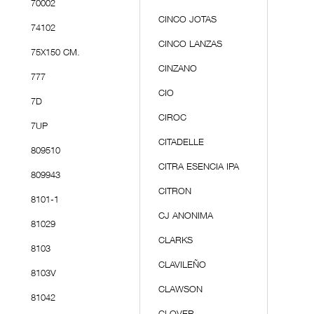
70002
CINCO JOTAS
74102
CINCO LANZAS
75X150 CM.
CINZANO
777
CIO
7D
CIROC
7UP
CITADELLE
809510
CITRA ESENCIA IPA
809943
CITRON
8101-1
CJ ANONIMA
81029
CLARKS
8103
CLAVILEÑO
8103V
CLAWSON
81042