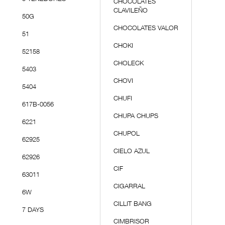
CHOCOLATES
CLAVILEÑO
50G
CHOCOLATES VALOR
51
CHOKI
52158
CHOLECK
5403
CHOVI
5404
CHUFI
617B-0056
CHUPA CHUPS
6221
CHUPOL
62925
CIELO AZUL
62926
CIF
63011
CIGARRAL
6W
CILLIT BANG
7 DAYS
CIMBRISOR