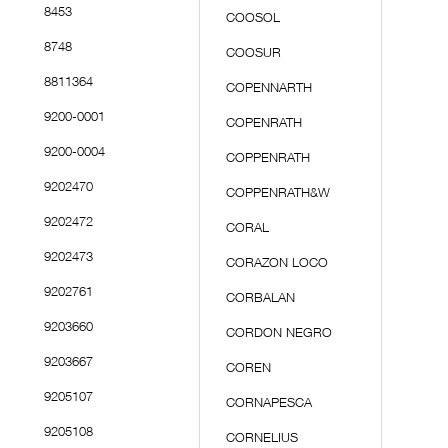
8453
COOSOL
8748
COOSUR
8811364
COPENNARTH
9200-0001
COPENRATH
9200-0004
COPPENRATH
9202470
COPPENRATH&W
9202472
CORAL
9202473
CORAZON LOCO
9202761
CORBALAN
9203660
CORDON NEGRO
9203667
COREN
9205107
CORNAPESCA
9205108
CORNELIUS