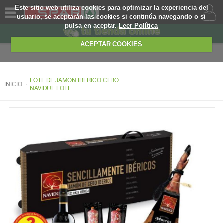
Este sitio web utiliza cookies para optimizar la experiencia del
usuario, se aceptarán las cookies si continúa navegando o si
pulsa en aceptar.
Leer Política
QUIENES
SOMOS
ACEPTAR COOKIES
MARCA
PROPIA
LOTE DE JAMON IBERICO CEBO
.
INICIO
OFERTAS
NAVIDUL LOTE
WEB
EJEMPLO