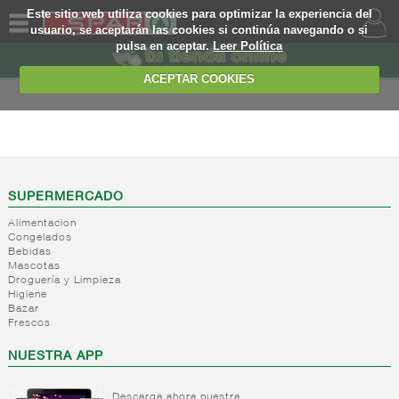
Este sitio web utiliza cookies para optimizar la experiencia del
usuario, se aceptarán las cookies si continúa navegando o si
pulsa en aceptar.
Leer Política
QUIENES
SOMOS
ACEPTAR COOKIES
MARCA
PROPIA
PIZZAS Y PLATOS
PREPARADOS
OFERTAS
+
Platos
WEB
cocinados
SUPERMERCADO
deshidratados
Alimentacion
EJEMPLO
Congelados
+
Platos
Platos
Bebidas
preparados
pasta
Mascotas
deshidratados
Droguería y Limpieza
+
Salsas
Platos
Higiene
Otros
refrigeradas
preparados
Bazar
platos
base
Frescos
-
Platos
Salsas
cocinados
legumbres
refrigerados
refrigeradas
deshidratados
NUESTRA APP
Platos
frias
Platos
preparados
Salsa
refrigerados
base
Descarga ahora nuestra