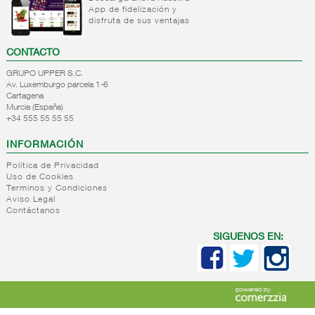
refrigeradas
frios
App de fidelización y
carne
cocina
disfruta de sus ventajas
Platos
Platos
refrigerados
preparados
CONTACTO
tortillas
base
pasta
Patatas
GRUPO UPPER S.C.
preparadas
Platos
Av. Luxemburgo parcela 1-6
Cartagena
preparados
Platos
Murcia (España)
base
refrigerados
+34 555 55 55 55
arroz
carnicos
Platos
Platos
INFORMACIÓN
preparados
alternativa
Política de Privacidad
verdura
vegetal
Uso de Cookies
Platos
Pastas
Terminos y Condiciones
preparados
refrigeradas
Aviso Legal
Contáctanos
pescado
Platos
Ensaladas
refrigerados
SIGUENOS EN:
preparadas
arroces
Roscas/bocadillos
Platos
refrigerados
asia