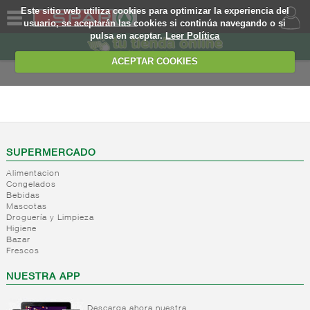
Este sitio web utiliza cookies para optimizar la experiencia del
usuario, se aceptarán las cookies si continúa navegando o si
pulsa en aceptar.
Leer Política
QUIENES
SOMOS
ACEPTAR COOKIES
MARCA
PROPIA
PIZZAS Y PLATOS
PREPARADOS
OFERTAS
+
Platos
WEB
cocinados
SUPERMERCADO
deshidratados
Alimentacion
EJEMPLO
Congelados
+
Platos
Platos
Bebidas
preparados
pasta
Mascotas
deshidratados
Droguería y Limpieza
+
Salsas
Platos
Higiene
Otros
refrigeradas
preparados
Bazar
platos
base
Frescos
-
Platos
Salsas
cocinados
legumbres
refrigerados
refrigeradas
deshidratados
NUESTRA APP
Platos
frias
Platos
preparados
Salsa
refrigerados
base
Descarga ahora nuestra