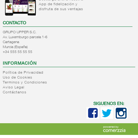
refrigeradas
frios
App de fidelización y
carne
cocina
disfruta de sus ventajas
Platos
Platos
refrigerados
preparados
CONTACTO
tortillas
base
pasta
Patatas
GRUPO UPPER S.C.
preparadas
Platos
Av. Luxemburgo parcela 1-6
Cartagena
preparados
Platos
Murcia (España)
base
refrigerados
+34 555 55 55 55
arroz
carnicos
Platos
Platos
INFORMACIÓN
preparados
alternativa
Política de Privacidad
verdura
vegetal
Uso de Cookies
Platos
Pastas
Terminos y Condiciones
preparados
refrigeradas
Aviso Legal
Contáctanos
pescado
Platos
Ensaladas
refrigerados
SIGUENOS EN:
preparadas
arroces
Roscas/bocadillos
Platos
refrigerados
asia