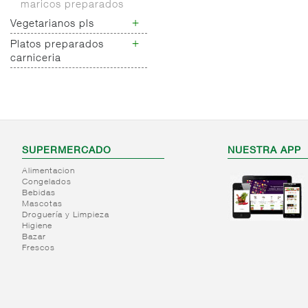
maricos preparados
+
Vegetarianos pls
+
Platos preparados
Vegetarianos pls
carniceria
Platos preparados
carniceria
SUPERMERCADO
NUESTRA APP
Alimentacion
Congelados
Bebidas
Mascotas
Droguería y Limpieza
Higiene
Bazar
Frescos