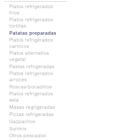
Platos preparados
frias
deshidratados
Platos refrigerados
base carne
Salsa refrigeradas
frios
Platos preparados
cocina
Platos refrigerados
base pasta
tortillas
Platos preparados
Patatas preparadas
base arroz
Platos refrigerados
Platos preparados
carnicos
verdura
Platos alternativa
Platos preparados
vegetal
pescado
Ensaladas
Pastas refrigeradas
preparadas
Platos refrigerados
arroces
Roscas/bocadillos
Platos refrigerados
asia
Masas regrigeradas
Pizzas refrigeradas
Gazpachos
Surimis
Otros pescados