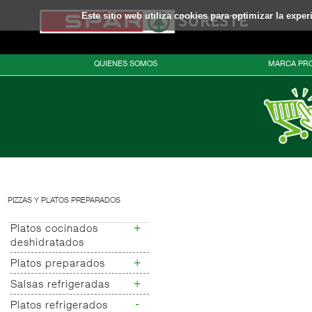
Este sitio web utiliza cookies para optimizar la expe
QUIENES SOMOS
MARCA PRO
PIZZAS Y PLATOS PREPARADOS
+
Platos cocinados
deshidratados
+
Platos preparados
Platos pasta
deshidratados
+
Salsas refrigeradas
Platos preparados
Otros platos
base legumbres
-
Platos refrigerados
Salsas refrigeradas
cocinados