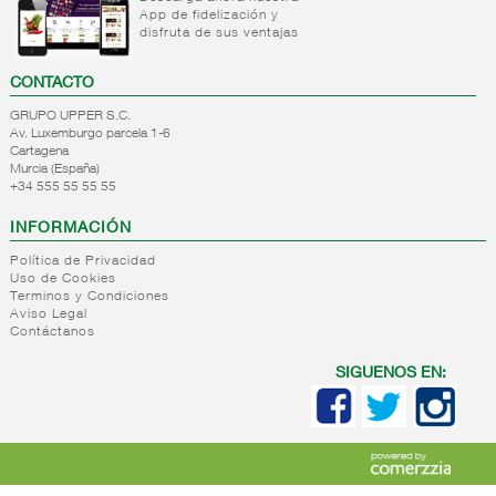
refrigeradas
frios
App de fidelización y
carne
cocina
disfruta de sus ventajas
Platos
Platos
refrigerados
preparados
CONTACTO
tortillas
base
pasta
Patatas
GRUPO UPPER S.C.
preparadas
Platos
Av. Luxemburgo parcela 1-6
Cartagena
preparados
Platos
Murcia (España)
base
refrigerados
+34 555 55 55 55
arroz
carnicos
Platos
Platos
INFORMACIÓN
preparados
alternativa
Política de Privacidad
verdura
vegetal
Uso de Cookies
Platos
Pastas
Terminos y Condiciones
preparados
refrigeradas
Aviso Legal
Contáctanos
pescado
Platos
Ensaladas
refrigerados
SIGUENOS EN:
preparadas
arroces
Roscas/bocadillos
Platos
refrigerados
asia