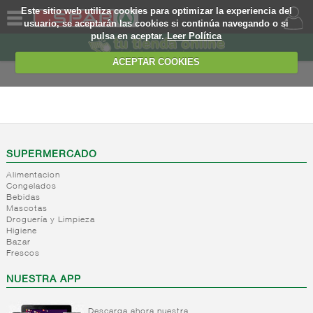
Este sitio web utiliza cookies para optimizar la experiencia del
usuario, se aceptarán las cookies si continúa navegando o si
pulsa en aceptar.
Leer Política
QUIENES
SOMOS
ACEPTAR COOKIES
MARCA
PROPIA
PIZZAS Y PLATOS
PREPARADOS
OFERTAS
+
Platos
WEB
cocinados
SUPERMERCADO
deshidratados
Alimentacion
EJEMPLO
Congelados
+
Platos
Platos
Bebidas
preparados
pasta
Mascotas
deshidratados
Droguería y Limpieza
+
Salsas
Platos
Higiene
Otros
refrigeradas
preparados
Bazar
platos
base
Frescos
-
Platos
Salsas
cocinados
legumbres
refrigerados
refrigeradas
deshidratados
NUESTRA APP
Platos
frias
Platos
preparados
Salsa
refrigerados
base
Descarga ahora nuestra