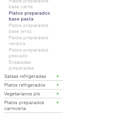
Platos preparados
deshidratados
base carne
Platos preparados
base pasta
Platos preparados
base arroz
Platos preparados
verdura
Platos preparados
pescado
Ensaladas
preparadas
+
Salsas refrigeradas
+
Platos refrigerados
Salsas refrigeradas
frias
+
Vegetarianos pls
Platos refrigerados
Salsa refrigeradas
frios
+
Platos preparados
Vegetarianos pls
cocina
Platos refrigerados
carniceria
tortillas
Platos preparados
Patatas preparadas
carniceria
Platos refrigerados