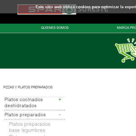
Este sitio web utiliza cookies para optimizar la expe
QUIENES SOMOS
MARCA PRO
PIZZAS Y PLATOS PREPARADOS
+
Platos cocinados
deshidratados
-
Platos preparados
Platos pasta
deshidratados
Platos preparados
Otros platos
base legumbres
cocinados