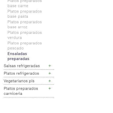
Platos preparados
deshidratados
base carne
Platos preparados
base pasta
Platos preparados
base arroz
Platos preparados
verdura
Platos preparados
pescado
Ensaladas
preparadas
+
Salsas refrigeradas
+
Platos refrigerados
Salsas refrigeradas
frias
+
Vegetarianos pls
Platos refrigerados
Salsa refrigeradas
frios
+
Platos preparados
Vegetarianos pls
cocina
Platos refrigerados
carniceria
tortillas
Platos preparados
Patatas preparadas
carniceria
Platos refrigerados