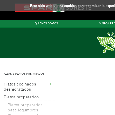
Este sitio web utiliza cookies para optimizar la expe
QUIENES SOMOS
MARCA PRO
PIZZAS Y PLATOS PREPARADOS
+
Platos cocinados
deshidratados
-
Platos preparados
Platos pasta
deshidratados
Platos preparados
Otros platos
base legumbres
cocinados