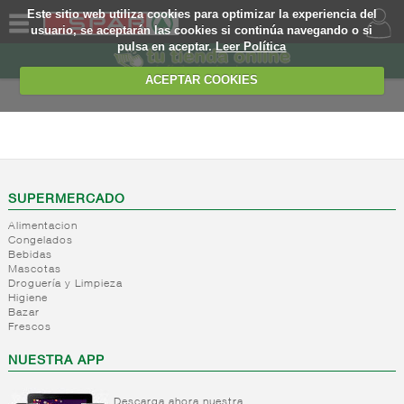
Este sitio web utiliza cookies para optimizar la experiencia del
usuario, se aceptarán las cookies si continúa navegando o si
pulsa en aceptar.
Leer Política
QUIENES
SOMOS
ACEPTAR COOKIES
MARCA
PROPIA
PIZZAS Y PLATOS
PREPARADOS
OFERTAS
+
Platos
WEB
cocinados
SUPERMERCADO
deshidratados
Alimentacion
EJEMPLO
Congelados
+
Platos
Platos
Bebidas
preparados
pasta
Mascotas
deshidratados
Droguería y Limpieza
+
Salsas
Platos
Higiene
Otros
refrigeradas
preparados
Bazar
platos
base
Frescos
+
Platos
Salsas
cocinados
legumbres
refrigerados
refrigeradas
deshidratados
NUESTRA APP
Platos
frias
+
Vegetarianos
Platos
preparados
Salsa
pls
refrigerados
base
Descarga ahora nuestra