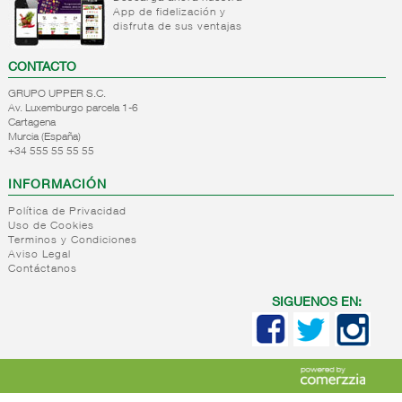
App de fidelización y
+
Desodorantes
disfruta de sus ventajas
+
Colonias
Desodorantes
CONTACTO
Desodorantes
+
Higiene
Colonias
hombre
bucal
GRUPO UPPER S.C.
familiares
Av. Luxemburgo parcela 1-6
Colonias
+
Afeitado
Higiene
Cartagena
frasco
Murcia (España)
bucal
+
Higiene
Productos
+34 555 55 55 55
Colonias
femenina
para el
estuche
afeitado
INFORMACIÓN
Perfumes
+
Higiene
Higiene
Accesorios
adulta
femenina
Política de Privacidad
de
Uso de Cookies
+
Solares
Higiene
afeitado
Terminos y Condiciones
Aviso Legal
adulta
+
Cosmetica
Solares
Contáctanos
+
Mascarillas
Cosmetica
SIGUENOS EN:
facial
+
Parafarmacia
Mascarillas
Accesorios
desechables
Parafarmacia
Maquillaje
Complemento
mascarilla