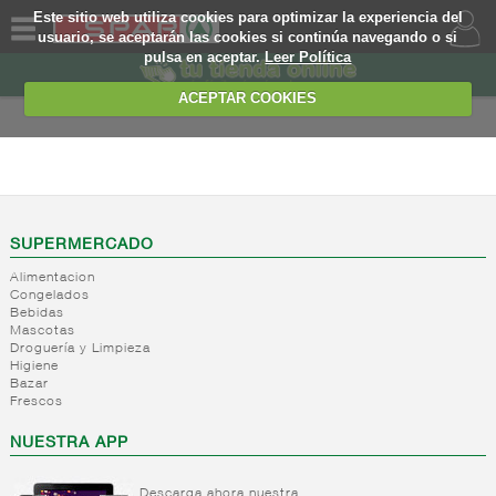
Este sitio web utiliza cookies para optimizar la experiencia del
usuario, se aceptarán las cookies si continúa navegando o si
pulsa en aceptar.
Leer Política
QUIENES
SOMOS
ACEPTAR COOKIES
MARCA
PROPIA
PERFUMERIA E
HIGIENE
OFERTAS
+
Higiene
WEB
corporal
SUPERMERCADO
+
Higiene
Alimentacion
Higiene
EJEMPLO
Congelados
capilar
corporal
Bebidas
+
Mascotas
Cuidado
Higiene
Droguería y Limpieza
manos
capilar
Higiene
Fijacion
Bazar
-
Productos
Cuidado
Frescos
Tratamiento
corporales
manos
capilar
NUESTRA APP
Cuidado
corporal
Depilatorios
Descarga ahora nuestra