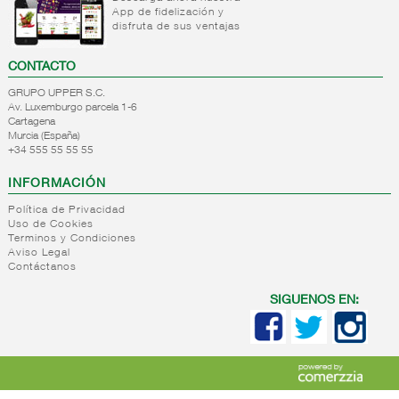
+
App de fidelización y
Productos
Cuidado
disfruta de sus ventajas
corporales
manos
+
Desodorantes
Cuidado
CONTACTO
corporal
+
Colonias
Desodorantes
GRUPO UPPER S.C.
Depilatorios
Desodorantes
Av. Luxemburgo parcela 1-6
+
Higiene
Colonias
Cartagena
hombre
bucal
familiares
Murcia (España)
+34 555 55 55 55
Colonias
+
Afeitado
Higiene
frasco
bucal
+
Higiene
INFORMACIÓN
Productos
Colonias
femenina
para el
estuche
Política de Privacidad
afeitado
Uso de Cookies
Perfumes
+
Higiene
Higiene
Terminos y Condiciones
Accesorios
adulta
femenina
Aviso Legal
de
Contáctanos
+
Solares
Higiene
afeitado
adulta
+
Cosmetica
SIGUENOS EN:
Solares
+
Mascarillas
Cosmetica
facial
+
Parafarmacia
Mascarillas
Accesorios
desechables
Parafarmacia
Maquillaje
Complemento