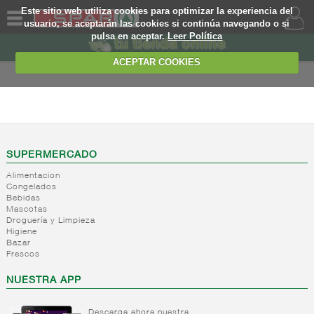
Este sitio web utiliza cookies para optimizar la experiencia del
usuario, se aceptarán las cookies si continúa navegando o si
pulsa en aceptar.
Leer Política
QUIENES
SOMOS
ACEPTAR COOKIES
MARCA
PROPIA
PERFUMERIA E
HIGIENE
OFERTAS
+
Higiene
WEB
corporal
SUPERMERCADO
-
Higiene
Alimentacion
Higiene
EJEMPLO
Congelados
capilar
corporal
Bebidas
Mascotas
Higiene
Droguería y Limpieza
capilar
Higiene
Fijacion
Bazar
Frescos
Tratamiento
capilar
NUESTRA APP
+
Cuidado
manos
Descarga ahora nuestra