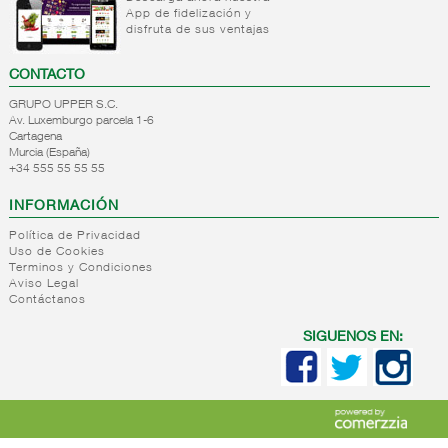
Desodorantes
+
Higiene
Colonias
App de fidelización y
hombre
disfruta de sus ventajas
bucal
familiares
Colonias
+
Afeitado
Higiene
CONTACTO
frasco
bucal
+
Higiene
Productos
Colonias
GRUPO UPPER S.C.
femenina
para el
estuche
Av. Luxemburgo parcela 1-6
afeitado
Cartagena
Perfumes
+
Higiene
Higiene
Murcia (España)
Accesorios
adulta
femenina
+34 555 55 55 55
de
+
Solares
Higiene
afeitado
INFORMACIÓN
adulta
-
Cosmetica
Solares
Política de Privacidad
Uso de Cookies
Cosmetica
Terminos y Condiciones
facial
Aviso Legal
Accesorios
Contáctanos
Maquillaje
SIGUENOS EN:
+
Mascarillas
+
Parafarmacia
Mascarillas
desechables
Parafarmacia
Complemento
mascarilla