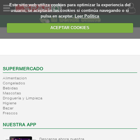
Este sitio web utiliza cookies para optimizar la experiencia del
usuario, se aceptarán las cookies si continúa navegando o si
pulsa en aceptar.
Leer Política
QUIENES
SOMOS
ACEPTAR COOKIES
MARCA
PROPIA
PERFUMERIA E
HIGIENE
OFERTAS
+
Higiene
WEB
corporal
SUPERMERCADO
+
Higiene
Alimentacion
Higiene
EJEMPLO
Congelados
capilar
corporal
Bebidas
+
Mascotas
Cuidado
Higiene
Droguería y Limpieza
manos
capilar
Higiene
Fijacion
Bazar
+
Productos
Cuidado
Frescos
Tratamiento
corporales
manos
capilar
+
Desodorantes
NUESTRA APP
Cuidado
corporal
+
Colonias
Desodorantes
Depilatorios
Descarga ahora nuestra