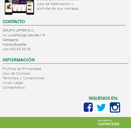
Desodorantes
Colonias
App de fidelización y
hombre
disfruta de sus ventajas
familiares
Colonias
CONTACTO
frasco
Colonias
GRUPO UPPER S.C.
estuche
Av. Luxemburgo parcela 1-6
Cartagena
Perfumes
Murcia (España)
+
Higiene
+34 555 55 55 55
bucal
INFORMACIÓN
+
Afeitado
Higiene
Política de Privacidad
bucal
+
Higiene
Productos
Uso de Cookies
femenina
Terminos y Condiciones
para el
Aviso Legal
afeitado
+
Higiene
Higiene
Contáctanos
Accesorios
adulta
femenina
de
SIGUENOS EN:
+
Solares
Higiene
afeitado
adulta
+
Cosmetica
Solares
+
Mascarillas
Cosmetica
facial
+
Parafarmacia
Mascarillas