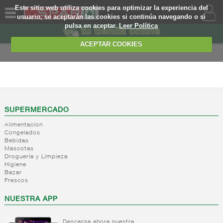
Este sitio web utiliza cookies para optimizar la experiencia del
usuario, se aceptarán las cookies si continúa navegando o si
pulsa en aceptar.
Leer Política
QUIENES
SOMOS
ACEPTAR COOKIES
MARCA
PROPIA
PERFUMERIA E
HIGIENE
OFERTAS
+
Higiene
WEB
corporal
SUPERMERCADO
+
Higiene
Alimentacion
Higiene
EJEMPLO
Congelados
capilar
corporal
Bebidas
+
Mascotas
Cuidado
Higiene
Droguería y Limpieza
manos
capilar
Higiene
Fijacion
Bazar
+
Productos
Cuidado
Frescos
Tratamiento
corporales
manos
capilar
+
Desodorantes
NUESTRA APP
Cuidado
corporal
-
Colonias
Desodorantes
Depilatorios
Descarga ahora nuestra