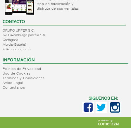
Desodorantes
+
Higiene
Colonias
App de fidelización y
hombre
disfruta de sus ventajas
bucal
familiares
Colonias
-
Afeitado
Higiene
CONTACTO
frasco
bucal
Productos
Colonias
GRUPO UPPER S.C.
para el
estuche
Av. Luxemburgo parcela 1-6
afeitado
Cartagena
Perfumes
Murcia (España)
Accesorios
+34 555 55 55 55
de
afeitado
INFORMACIÓN
+
Higiene
Política de Privacidad
femenina
Uso de Cookies
Terminos y Condiciones
+
Higiene
Higiene
Aviso Legal
adulta
femenina
Contáctanos
+
Solares
Higiene
SIGUENOS EN:
adulta
+
Cosmetica
Solares
+
Mascarillas
Cosmetica
facial
+
Parafarmacia
Mascarillas
Accesorios
desechables
Parafarmacia