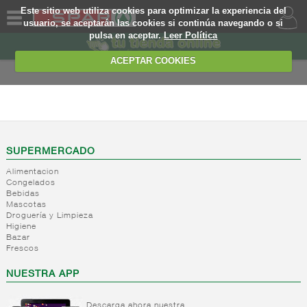
Este sitio web utiliza cookies para optimizar la experiencia del
usuario, se aceptarán las cookies si continúa navegando o si
pulsa en aceptar.
Leer Política
QUIENES
SOMOS
ACEPTAR COOKIES
MARCA
PROPIA
PERFUMERIA E
HIGIENE
OFERTAS
+
Higiene
WEB
corporal
SUPERMERCADO
+
Higiene
Alimentacion
Higiene
EJEMPLO
Congelados
capilar
corporal
Bebidas
+
Mascotas
Cuidado
Higiene
Droguería y Limpieza
manos
capilar
Higiene
Fijacion
Bazar
+
Productos
Cuidado
Frescos
Tratamiento
corporales
manos
capilar
+
Desodorantes
NUESTRA APP
Cuidado
corporal
+
Colonias
Desodorantes
Depilatorios
Descarga ahora nuestra