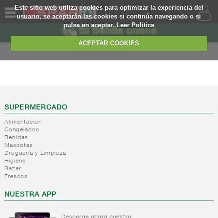
Este sitio web utiliza cookies para optimizar la experiencia del
usuario, se aceptarán las cookies si continúa navegando o si
pulsa en aceptar.
Leer Política
QUIENES
SOMOS
ACEPTAR COOKIES
MARCA
PROPIA
PANADERIA
OFERTAS
+
Harinas,
semolas y
WEB
SUPERMERCADO
rebozadas
Alimentacion
-
Postres,
Harina
EJEMPLO
Congelados
dulces y
de trigo
Bebidas
pasteleria
Harina
Mascotas
Droguería y Limpieza
de trigo
Preparacion
Higiene
integral
postres
Bazar
Harina
Frescos
y tartas
de trigo
Gelatinas
NUESTRA APP
especiales
Levaduras
Harinas
Caramelo
de otros
Descarga ahora nuestra