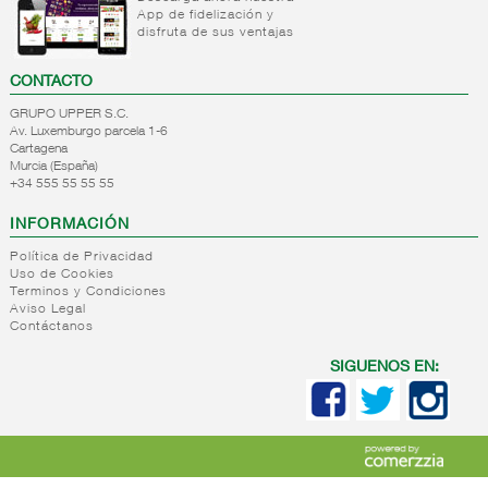
liquido/sirope
cereales
App de fidelización y
Decoracion
disfruta de sus ventajas
Semola
postres
Productos
Aromas
CONTACTO
para
y
rebozar
GRUPO UPPER S.C.
colorantes
Av. Luxemburgo parcela 1-6
Otros
Cartagena
ingredientes
Murcia (España)
+34 555 55 55 55
para
postre
INFORMACIÓN
+
Panificados
Política de Privacidad
+
Reposteria/bolleria
Pan de
Uso de Cookies
Terminos y Condiciones
industrial
molde
Aviso Legal
Panificados
+
Reposteria
Contáctanos
Reposteria/bolleria
y
granel
hogar
tostados
SIGUENOS EN:
Reposteria/bolleria
+
Panaderia
Reposteria
Crackers
impulso
granel
+
Roscas,rosquillas,picos..
Internacional
Panaderia
Reposteria
navidad
panaderia
para
Palitos/bocaditos/especiales
sin
Reposteria
reposteria
hornear
Pan tipo
azucar/salud/integral
granel
horne
Reposteria
wasa