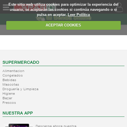
Este sitio web utiliza cookies para optimizar la experiencia del
usuario, se aceptarán las cookies si continúa navegando o si
pulsa en aceptar.
Leer Política
QUIENES
SOMOS
ACEPTAR COOKIES
MARCA
PROPIA
PANADERIA
OFERTAS
+
Harinas,
semolas y
WEB
SUPERMERCADO
rebozadas
Alimentacion
-
Postres,
Harina
EJEMPLO
Congelados
dulces y
de trigo
Bebidas
pasteleria
Harina
Mascotas
Droguería y Limpieza
de trigo
Preparacion
Higiene
integral
postres
Bazar
Harina
Frescos
y tartas
de trigo
Gelatinas
NUESTRA APP
especiales
Levaduras
Harinas
Caramelo
de otros
Descarga ahora nuestra