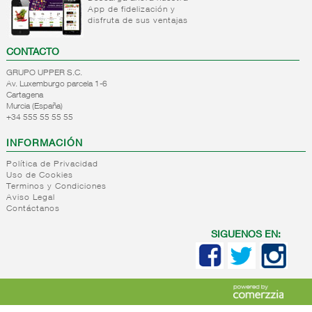
liquido/sirope
cereales
App de fidelización y
Decoracion
disfruta de sus ventajas
Semola
postres
Productos
Aromas
CONTACTO
para
y
rebozar
GRUPO UPPER S.C.
colorantes
Av. Luxemburgo parcela 1-6
Otros
Cartagena
ingredientes
Murcia (España)
+34 555 55 55 55
para
postre
INFORMACIÓN
+
Panificados
Política de Privacidad
+
Reposteria/bolleria
Pan de
Uso de Cookies
Terminos y Condiciones
industrial
molde
Aviso Legal
Panificados
+
Reposteria
Contáctanos
Reposteria/bolleria
y
granel
hogar
tostados
SIGUENOS EN:
Reposteria/bolleria
+
Panaderia
Reposteria
Crackers
impulso
granel
+
Roscas,rosquillas,picos..
Internacional
Panaderia
Reposteria
navidad
panaderia
para
Palitos/bocaditos/especiales
sin
Reposteria
reposteria
hornear
Pan tipo
azucar/salud/integral
granel
horne
Reposteria
wasa