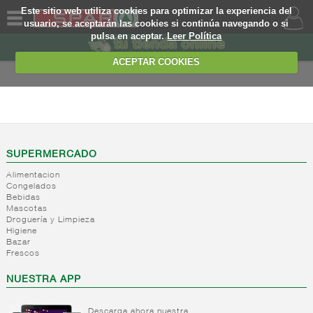
Este sitio web utiliza cookies para optimizar la experiencia del
usuario, se aceptarán las cookies si continúa navegando o si
pulsa en aceptar.
Leer Política
QUIENES
SOMOS
ACEPTAR COOKIES
MARCA
PROPIA
PANADERIA
OFERTAS
+
Harinas,
semolas y
WEB
SUPERMERCADO
rebozadas
Alimentacion
+
Postres,
Harina
EJEMPLO
Congelados
dulces y
de trigo
Bebidas
pasteleria
Harina
Mascotas
Droguería y Limpieza
de trigo
-
Panificados
Preparacion
Higiene
integral
postres
Bazar
Pan de
Harina
Frescos
y tartas
molde
de trigo
Gelatinas
Panificados
NUESTRA APP
especiales
Levaduras
y
Harinas
Caramelo
tostados
de otros
Descarga ahora nuestra