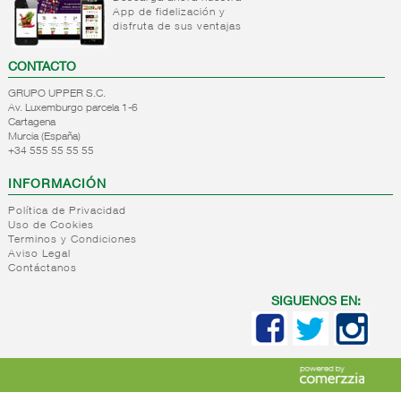
liquido/sirope
Crackers
cereales
App de fidelización y
Decoracion
disfruta de sus ventajas
Roscas,rosquillas,picos..
Semola
postres
Productos
Palitos/bocaditos/especiales
Aromas
CONTACTO
para
Pan tipo
y
rebozar
wasa
GRUPO UPPER S.C.
colorantes
Av. Luxemburgo parcela 1-6
Picatostes/regañadas
Otros
Cartagena
Crespillos
ingredientes
Murcia (España)
+34 555 55 55 55
para
+
Reposteria/bolleria
postre
industrial
INFORMACIÓN
+
Reposteria
Reposteria/bolleria
Política de Privacidad
granel
hogar
Uso de Cookies
Terminos y Condiciones
Reposteria/bolleria
+
Panaderia
Reposteria
Aviso Legal
impulso
granel
Contáctanos
+
Internacional
Panaderia
Reposteria
navidad
panaderia
para
sin
SIGUENOS EN:
Reposteria
reposteria
hornear
azucar/salud/integral
granel
horne
Reposteria
general
para
+
Postres
Internacional
hornear
refrigerados
panaderia
Tartas/roscones..
reposteria
Postres