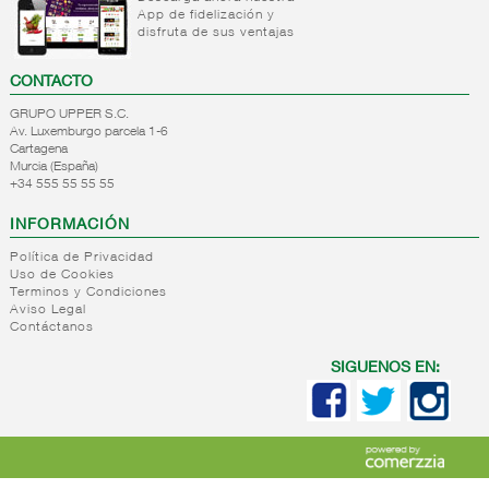
Reposteria/bolleria
-
liquido/sirope
Panaderia
Reposteria
Crackers
cereales
App de fidelización y
impulso
Decoracion
granel
disfruta de sus ventajas
Roscas,rosquillas,picos..
Semola
Panaderia
Reposteria
postres
navidad
para
Productos
Palitos/bocaditos/especiales
sin
Aromas
Reposteria
CONTACTO
hornear
para
Pan tipo
azucar/salud/integral
y
granel
rebozar
Reposteria
wasa
GRUPO UPPER S.C.
colorantes
general
para
Av. Luxemburgo parcela 1-6
Picatostes/regañadas
Otros
Cartagena
hornear
Crespillos
ingredientes
Murcia (España)
Tartas/roscones..
+34 555 55 55 55
para
+
Internacional
postre
INFORMACIÓN
panaderia
reposteria
Política de Privacidad
horne
Uso de Cookies
Terminos y Condiciones
+
Postres
Internacional
Aviso Legal
Contáctanos
refrigerados
panaderia
reposteria
Postres
SIGUENOS EN:
horne
refrigerados
FILTRO DE
BÚSQUEDA
características