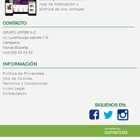
Reposteria/bolleria
+
liquido/sirope
Panaderia
Reposteria
Crackers
cereales
App de fidelización y
impulso
Decoracion
granel
disfruta de sus ventajas
-
Roscas,rosquillas,picos..
Internacional
Semola
Panaderia
Reposteria
postres
navidad
panaderia
para
Productos
Palitos/bocaditos/especiales
sin
Aromas
Reposteria
CONTACTO
reposteria
hornear
para
Pan tipo
azucar/salud/integral
y
granel
horne
rebozar
Reposteria
wasa
GRUPO UPPER S.C.
colorantes
general
para
Av. Luxemburgo parcela 1-6
Picatostes/regañadas
Internacional
Otros
Cartagena
hornear
Crespillos
panaderia
ingredientes
Murcia (España)
Tartas/roscones..
reposteria
+34 555 55 55 55
para
horne
postre
INFORMACIÓN
+
Postres
refrigerados
Política de Privacidad
Uso de Cookies
Postres
Terminos y Condiciones
Aviso Legal
refrigerados
Contáctanos
SIGUENOS EN: