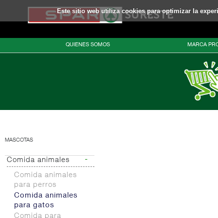
Este sitio web utiliza cookies para optimizar la expe
QUIENES SOMOS
MARCA PRO
MASCOTAS
-
Comida animales
Comida animales
para perros
Comida animales
para gatos
Comida para