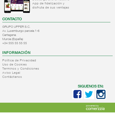
Mantequillas
App de fidelización y
lacteos
disfruta de sus ventajas
ref.yogur,natas..
+
Margarinas
Internacional
CONTACTO
natas
-
Salazones,semi-
Margarinas
GRUPO UPPER S.C.
mantequillas
conservas
Av. Luxemburgo parcela 1-6
Internacional
pescado,surimis
Cartagena
yogur,postre,otros
Murcia (España)
+34 555 55 55 55
Salazones
lacteos
Bacalao-
INFORMACIÓN
maruca
Ahumados-
Política de Privacidad
Uso de Cookies
aceite
Terminos y Condiciones
Anchoa
Aviso Legal
semi
Contáctanos
conserva
Caviar-
SIGUENOS EN:
sucedaneos
+
Quesos en
cuñas
+
Quesos
Quesos