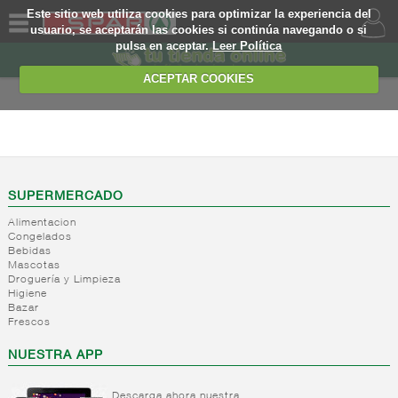
Este sitio web utiliza cookies para optimizar la experiencia del
usuario, se aceptarán las cookies si continúa navegando o si
pulsa en aceptar.
Leer Política
QUIENES
SOMOS
ACEPTAR COOKIES
MARCA
PROPIA
LIBRE SERVICIO
OFERTAS
+
Yogures
+
Postres
Yogures
WEB
SUPERMERCADO
refrigerados
Yogur
Alimentacion
bifidus
+
Leche
EJEMPLO
Postres
Congelados
Yogur
Bebidas
fresca
refrigerados
Mascotas
salud
+
Bebida
Droguería y Limpieza
Leche
Higiene
refrigerada
fresca
Bazar
cafe
Frescos
+
Natas
Bebida
NUESTRA APP
refrigerada
+
Mantequillas
Natas
cafe
+
Internacional
Descarga ahora nuestra