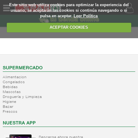
Este sitio web utiliza cookies para optimizar la experiencia del
usuario, se aceptarán las cookies si continúa navegando o si
pulsa en aceptar.
Leer Política
QUIENES
SOMOS
ACEPTAR COOKIES
MARCA
PROPIA
LIBRE SERVICIO
OFERTAS
+
Yogures
+
Postres
Yogures
WEB
SUPERMERCADO
refrigerados
Yogur
Alimentacion
bifidus
+
Leche
EJEMPLO
Postres
Congelados
Yogur
Bebidas
fresca
refrigerados
Mascotas
salud
+
Bebida
Droguería y Limpieza
Leche
Higiene
refrigerada
fresca
Bazar
cafe
Frescos
+
Natas
Bebida
NUESTRA APP
refrigerada
+
Mantequillas
Natas
cafe
+
Internacional
Descarga ahora nuestra