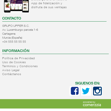
Mantequillas
App de fidelización y
lacteos
disfruta de sus ventajas
ref.yogur,natas..
+
Margarinas
Internacional
CONTACTO
natas
-
Salazones,semi-
Margarinas
GRUPO UPPER S.C.
mantequillas
conservas
Av. Luxemburgo parcela 1-6
Internacional
pescado,surimis
Cartagena
yogur,postre,otros
Murcia (España)
+34 555 55 55 55
Salazones
lacteos
Bacalao-
INFORMACIÓN
maruca
Ahumados-
Política de Privacidad
Uso de Cookies
aceite
Terminos y Condiciones
Anchoa
Aviso Legal
semi
Contáctanos
conserva
Caviar-
SIGUENOS EN:
sucedaneos
+
Quesos en
cuñas
+
Quesos
Quesos