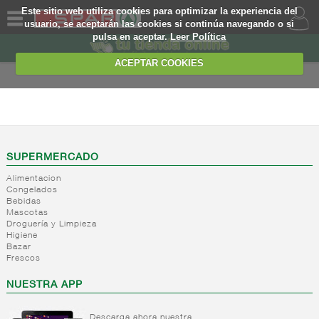
Este sitio web utiliza cookies para optimizar la experiencia del
usuario, se aceptarán las cookies si continúa navegando o si
pulsa en aceptar.
Leer Política
QUIENES
SOMOS
ACEPTAR COOKIES
MARCA
PROPIA
LIBRE SERVICIO
OFERTAS
+
Yogures
+
Postres
Yogures
WEB
SUPERMERCADO
refrigerados
Yogur
Alimentacion
bifidus
+
Leche
EJEMPLO
Postres
Congelados
Yogur
Bebidas
fresca
refrigerados
Mascotas
salud
+
Bebida
Droguería y Limpieza
Leche
Higiene
refrigerada
fresca
Bazar
cafe
Frescos
+
Natas
Bebida
NUESTRA APP
refrigerada
+
Mantequillas
Natas
cafe
+
Internacional
Descarga ahora nuestra