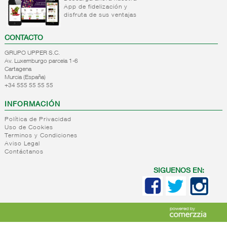
Mantequillas
App de fidelización y
lacteos
disfruta de sus ventajas
ref.yogur,natas..
+
Margarinas
Internacional
CONTACTO
natas
+
Salazones,semi-
Margarinas
GRUPO UPPER S.C.
mantequillas
conservas
Av. Luxemburgo parcela 1-6
Internacional
pescado,surimis
Cartagena
yogur,postre,otros
Murcia (España)
+
Quesos en
+34 555 55 55 55
Salazones
lacteos
cuñas
Bacalao-
INFORMACIÓN
maruca
+
Quesos
Quesos
Ahumados-
Política de Privacidad
pasta
cuñas
Uso de Cookies
aceite
blanda,
nacionales
Terminos y Condiciones
Anchoa
porcionados,
Quesos
Aviso Legal
semi
piezas
Contáctanos
cuñas
conserva
internacional
+
Quesos
Queso
Caviar-
SIGUENOS EN:
para
pasta
sucedaneos
ensaladas
blanda
Quesos
+
Quesos
Quesos
cabra
blancos
ensaladas
pasta
+