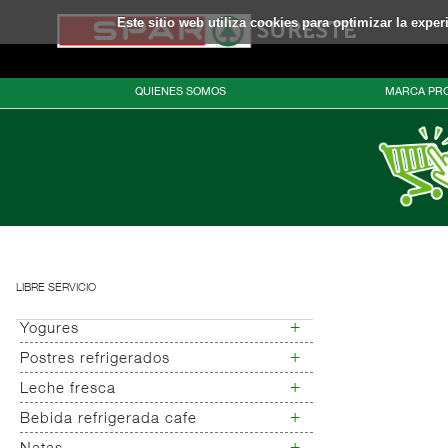
Este sitio web utiliza cookies para optimizar la expe
QUIENES SOMOS
MARCA PRO
LIBRE SERVICIO
+
Yogures
+
Postres refrigerados
Yogures
Yogur bifidus
+
Leche fresca
Postres refrigerados
Yogur salud
+
Bebida refrigerada cafe
Leche fresca