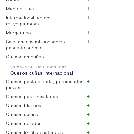
+
Natas
Bebida refrigerada cafe
+
Mantequillas
Natas
+
Internacional lacteos
Mantequillas
ref.yogur,natas..
+
Margarinas
Internacional natas mantequillas
Internacional yogur,postre,otros
+
Salazones,semi-conservas
Margarinas
lacteos
pescado,surimis
-
Quesos en cuñas
Salazones
Bacalao-maruca
Quesos cuñas nacionales
Ahumados-aceite
Quesos cuñas internacional
Anchoa semi conserva
+
Quesos pasta blanda, porcionados,
Caviar-sucedaneos
piezas
+
Quesos para ensaladas
Queso pasta blanda
Quesos cabra pasta blanda
+
Quesos blancos
Quesos ensaladas
Cremas queso untar
+
Quesos cocina
Quesos mozarellas
Queso fresco ultrafiltrado
+
Quesos rallados
Queso cocina
Queso fresco natural
+
Quesos lonchas naturales
Queso rallado