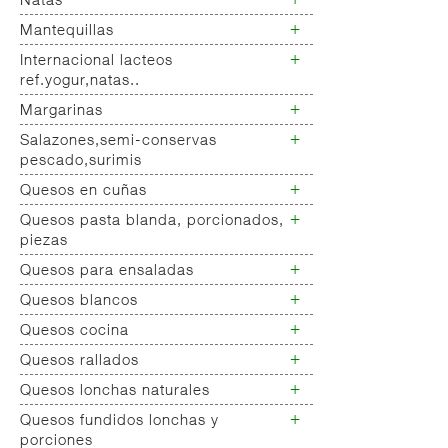
+
Natas
Bebida refrigerada cafe
+
Mantequillas
Natas
+
Internacional lacteos
Mantequillas
ref.yogur,natas..
+
Margarinas
Internacional natas mantequillas
Internacional yogur,postre,otros
+
Salazones,semi-conservas
Margarinas
lacteos
pescado,surimis
+
Quesos en cuñas
Salazones
Bacalao-maruca
+
Quesos pasta blanda, porcionados,
Quesos cuñas nacionales
Ahumados-aceite
piezas
Quesos cuñas internacional
Anchoa semi conserva
+
Quesos para ensaladas
Queso pasta blanda
Caviar-sucedaneos
Quesos cabra pasta blanda
+
Quesos blancos
Quesos ensaladas
Cremas queso untar
+
Quesos cocina
Quesos mozarellas
Queso fresco ultrafiltrado
+
Quesos rallados
Queso cocina
Queso fresco natural
+
Quesos lonchas naturales
Queso rallado
Tartas queso
+
Quesos fundidos lonchas y
Queso lonchas naturales nacional
Quark,queso batido...
porciones
Queso lonchas naturales