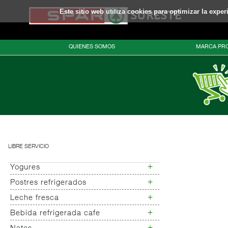
Este sitio web utiliza cookies para optimizar la expe
QUIENES SOMOS
MARCA PRO
LIBRE SERVICIO
+
Yogures
+
Postres refrigerados
Yogures
Yogur bifidus
+
Leche fresca
Postres refrigerados
Yogur salud
+
Bebida refrigerada cafe
Leche fresca