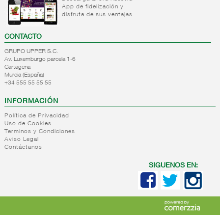
App de fidelización y
+
Internacional
Mantequillas
disfruta de sus ventajas
lacteos
ref.yogur,natas..
CONTACTO
+
Margarinas
Internacional
GRUPO UPPER S.C.
natas
Av. Luxemburgo parcela 1-6
+
Salazones,semi-
Margarinas
Cartagena
mantequillas
conservas
Murcia (España)
Internacional
pescado,surimis
+34 555 55 55 55
yogur,postre,otros
+
Quesos en
Salazones
lacteos
INFORMACIÓN
cuñas
Bacalao-
Política de Privacidad
maruca
+
Quesos
Quesos
Uso de Cookies
Ahumados-
pasta
Terminos y Condiciones
cuñas
aceite
Aviso Legal
blanda,
nacionales
Contáctanos
Anchoa
porcionados,
Quesos
semi
piezas
cuñas
SIGUENOS EN:
conserva
internacional
+
Quesos
Queso
Caviar-
para
pasta
sucedaneos
ensaladas
blanda
Quesos
+
Quesos
Quesos
cabra