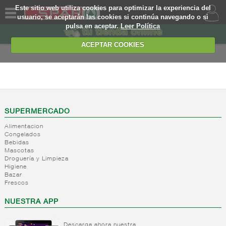
Este sitio web utiliza cookies para optimizar la experiencia del
usuario, se aceptarán las cookies si continúa navegando o si
pulsa en aceptar.
Leer Política
QUIENES
SOMOS
ACEPTAR COOKIES
MARCA
PROPIA
LIBRE SERVICIO
OFERTAS
+
Yogures
+
Postres
Yogures
WEB
SUPERMERCADO
refrigerados
Yogur
Alimentacion
bifidus
+
Leche
EJEMPLO
Postres
Congelados
Yogur
Bebidas
fresca
refrigerados
Mascotas
salud
+
Bebida
Droguería y Limpieza
Leche
Higiene
refrigerada
fresca
Bazar
cafe
Frescos
-
Natas
Bebida
NUESTRA APP
refrigerada
Natas
cafe
+
Mantequillas
Descarga ahora nuestra