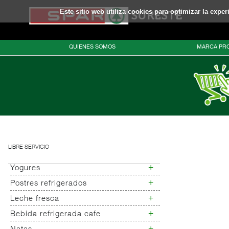
Este sitio web utiliza cookies para optimizar la expe
QUIENES SOMOS
MARCA PRO
LIBRE SERVICIO
+
Yogures
+
Postres refrigerados
Yogures
Yogur bifidus
+
Leche fresca
Postres refrigerados
Yogur salud
+
Bebida refrigerada cafe
Leche fresca