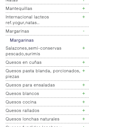
+
Natas
Bebida refrigerada cafe
+
Mantequillas
Natas
+
Internacional lacteos
Mantequillas
ref.yogur,natas..
-
Margarinas
Internacional natas mantequillas
Internacional yogur,postre,otros
Margarinas
lacteos
+
Salazones,semi-conservas
pescado,surimis
+
Quesos en cuñas
Salazones
Bacalao-maruca
+
Quesos pasta blanda, porcionados,
Quesos cuñas nacionales
Ahumados-aceite
piezas
Quesos cuñas internacional
Anchoa semi conserva
+
Quesos para ensaladas
Queso pasta blanda
Caviar-sucedaneos
Quesos cabra pasta blanda
+
Quesos blancos
Quesos ensaladas
Cremas queso untar
+
Quesos cocina
Quesos mozarellas
Queso fresco ultrafiltrado
+
Quesos rallados
Queso cocina
Queso fresco natural
+
Quesos lonchas naturales
Queso rallado
Tartas queso