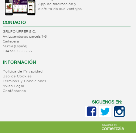
Mantequillas
App de fidelización y
lacteos
disfruta de sus ventajas
ref.yogur,natas..
+
Margarinas
Internacional
CONTACTO
natas
+
Salazones,semi-
Margarinas
GRUPO UPPER S.C.
mantequillas
conservas
Av. Luxemburgo parcela 1-6
Internacional
pescado,surimis
Cartagena
yogur,postre,otros
Murcia (España)
+
Quesos en
+34 555 55 55 55
Salazones
lacteos
cuñas
Bacalao-
INFORMACIÓN
maruca
+
Quesos
Quesos
Ahumados-
Política de Privacidad
pasta
cuñas
Uso de Cookies
aceite
blanda,
nacionales
Terminos y Condiciones
Anchoa
porcionados,
Quesos
Aviso Legal
semi
piezas
Contáctanos
cuñas
conserva
internacional
+
Quesos
Queso
Caviar-
SIGUENOS EN:
para
pasta
sucedaneos
ensaladas
blanda
Quesos
+
Quesos
Quesos
cabra
blancos
ensaladas
pasta
+