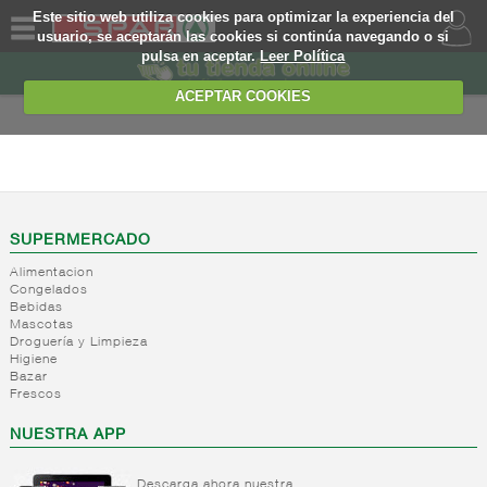
Este sitio web utiliza cookies para optimizar la experiencia del
usuario, se aceptarán las cookies si continúa navegando o si
pulsa en aceptar.
Leer Política
QUIENES
SOMOS
ACEPTAR COOKIES
MARCA
PROPIA
LIBRE SERVICIO
OFERTAS
+
Yogures
+
Postres
Yogures
WEB
SUPERMERCADO
refrigerados
Yogur
Alimentacion
bifidus
+
Leche
EJEMPLO
Postres
Congelados
Yogur
Bebidas
fresca
refrigerados
Mascotas
salud
+
Bebida
Droguería y Limpieza
Leche
Higiene
refrigerada
fresca
Bazar
cafe
Frescos
+
Natas
Bebida
NUESTRA APP
refrigerada
+
Mantequillas
Natas
cafe
+
Internacional
Descarga ahora nuestra