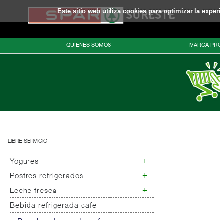
Este sitio web utiliza cookies para optimizar la expe
QUIENES SOMOS
MARCA PRO
LIBRE SERVICIO
+
Yogures
+
Postres refrigerados
Yogures
Yogur bifidus
+
Leche fresca
Postres refrigerados
Yogur salud
-
Bebida refrigerada cafe
Leche fresca