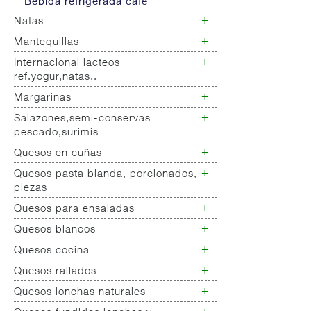
Bebida refrigerada cafe
+
Natas
+
Mantequillas
Natas
+
Internacional lacteos
Mantequillas
ref.yogur,natas..
+
Margarinas
Internacional natas mantequillas
Internacional yogur,postre,otros
+
Salazones,semi-conservas
Margarinas
lacteos
pescado,surimis
+
Quesos en cuñas
Salazones
Bacalao-maruca
+
Quesos pasta blanda, porcionados,
Quesos cuñas nacionales
Ahumados-aceite
piezas
Quesos cuñas internacional
Anchoa semi conserva
+
Quesos para ensaladas
Queso pasta blanda
Caviar-sucedaneos
Quesos cabra pasta blanda
+
Quesos blancos
Quesos ensaladas
Cremas queso untar
+
Quesos cocina
Quesos mozarellas
Queso fresco ultrafiltrado
+
Quesos rallados
Queso cocina
Queso fresco natural
+
Quesos lonchas naturales
Queso rallado
Tartas queso