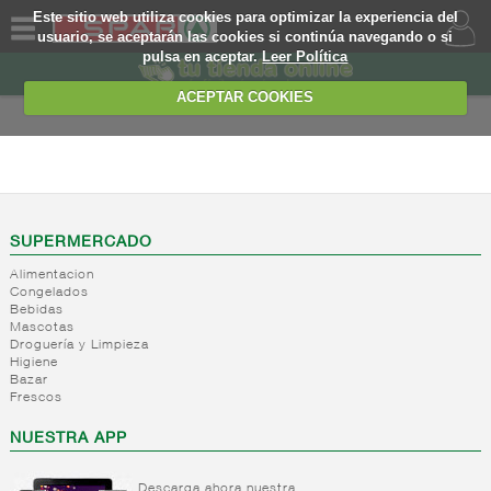
Este sitio web utiliza cookies para optimizar la experiencia del
usuario, se aceptarán las cookies si continúa navegando o si
pulsa en aceptar.
Leer Política
QUIENES
SOMOS
ACEPTAR COOKIES
MARCA
PROPIA
INTERNACIONAL
OFERTAS
+
Comida
etnica
WEB
SUPERMERCADO
-
Productos
Comida
Alimentacion
rumanos
mejicana
EJEMPLO
Congelados
Bebidas
Productos
Mascotas
rumanos
Droguería y Limpieza
Higiene
+
Internacional
Bazar
alimentacion
Frescos
general
NUESTRA APP
+
Internacional
Internacional
cereal,galletas,repos.infu
bebidas
refrescos
Descarga ahora nuestra