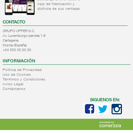
+
Internacional
Internacional
App de fidelización y
aliment
salsas
desayuno
disfruta de sus ventajas
condimentos
galletas
cereales
+
CONTACTO
Internacional
Internacional
Internacional
conservas,
salsas
GRUPO UPPER S.C.
reposteria/panaderia
platos
Internacional
Av. Luxemburgo parcela 1-6
Internacional
ambiente
Cartagena
condimentos
infusiones
Murcia (España)
+
Internacional
Internacional
+34 555 55 55 55
cafe
varios
conservas
INFORMACIÓN
Internacional
+
Internacional
Internacional
platos
alimentacion
Política de Privacidad
varios
Uso de Cookies
refrigerada
Terminos y Condiciones
Aviso Legal
+
Internacional
Alimentacion
Contáctanos
quesos
refrigerada
pls no
SIGUENOS EN:
clasificados
+
Internacional
Internacional
pls
quesos
charcuteria
pls no
no clasifi
clasificados