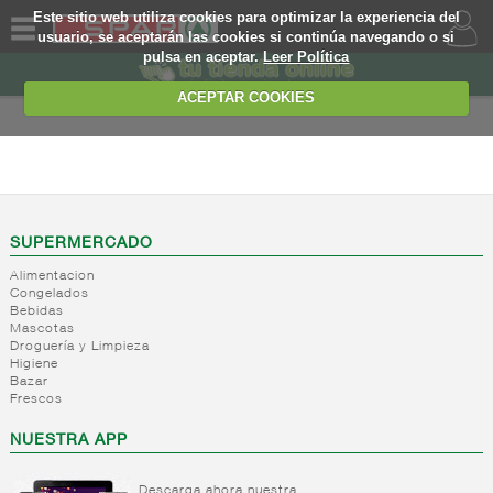
Este sitio web utiliza cookies para optimizar la experiencia del
usuario, se aceptarán las cookies si continúa navegando o si
pulsa en aceptar.
Leer Política
QUIENES
SOMOS
ACEPTAR COOKIES
MARCA
PROPIA
INTERNACIONAL
OFERTAS
+
Comida
etnica
WEB
SUPERMERCADO
+
Productos
Comida
Alimentacion
rumanos
mejicana
EJEMPLO
Congelados
Bebidas
+
Internacional
Productos
Mascotas
alimentacion
rumanos
Droguería y Limpieza
general
Higiene
Bazar
+
Internacional
Internacional
Frescos
cereal,galletas,repos.infu
bebidas
refrescos
NUESTRA APP
+
Internacional
Internacional
aliment
salsas
desayuno
condimentos
galletas
Descarga ahora nuestra