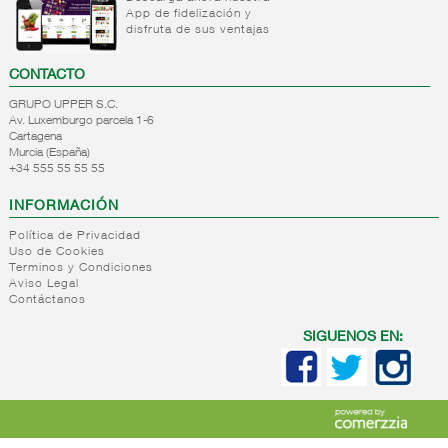
App de fidelización y
cereales
+
Internacional
Internacional
disfruta de sus ventajas
Internacional
conservas,
salsas
reposteria/panaderia
platos
Internacional
CONTACTO
Internacional
ambiente
condimentos
infusiones
GRUPO UPPER S.C.
+
Internacional
Internacional
Av. Luxemburgo parcela 1-6
cafe
varios
Cartagena
conservas
Murcia (España)
Internacional
+
Internacional
Internacional
+34 555 55 55 55
platos
alimentacion
varios
INFORMACIÓN
refrigerada
-
Política de Privacidad
Internacional
Alimentacion
Uso de Cookies
quesos
refrigerada
Terminos y Condiciones
pls no
Aviso Legal
clasificados
Contáctanos
Internacional
SIGUENOS EN:
quesos
pls no
clasificados
+
Internacional
pls