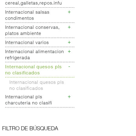
cereal,galletas,repos.infu
refrescos aliment
+
Internacional salsas
Internacional desayuno
condimentos
galletas cereales
Internacional
+
Internacional conservas,
Internacional salsas
reposteria/panaderia
platos ambiente
Internacional
Internacional infusiones
condimentos
+
Internacional varios
Internacional conservas
cafe
Internacional platos
+
Internacional alimentacion
Internacional varios
refrigerada
-
Internacional quesos pls
Alimentacion refrigerada
no clasificados
Internacional quesos pls
no clasificados
+
Internacional pls
charcuteria no clasifi
Internacional charcuteria
pls no clasifi
FILTRO DE BÚSQUEDA