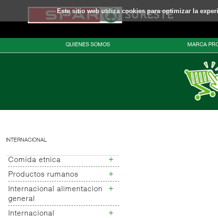
Este sitio web utiliza cookies para optimizar la expe
QUIENES SOMOS
MARCA PRO
INTERNACIONAL
+
Comida etnica
+
Productos rumanos
Comida mejicana
+
Internacional alimentacion
Productos rumanos
general
+
Internacional
Internacional bebidas