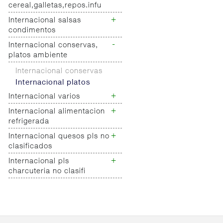
cereal,galletas,repos.infu
refrescos aliment
+
Internacional salsas
Internacional desayuno
condimentos
galletas cereales
Internacional
-
Internacional conservas,
Internacional salsas
reposteria/panaderia
platos ambiente
Internacional
Internacional infusiones
condimentos
Internacional conservas
cafe
Internacional platos
+
Internacional varios
+
Internacional alimentacion
Internacional varios
refrigerada
+
Internacional quesos pls no
Alimentacion refrigerada
clasificados
+
Internacional pls
Internacional quesos pls
charcuteria no clasifi
no clasificados
Internacional charcuteria
pls no clasifi