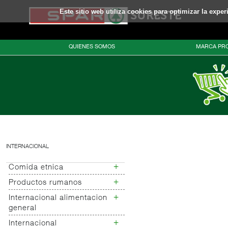
Este sitio web utiliza cookies para optimizar la expe
QUIENES SOMOS
MARCA PRO
INTERNACIONAL
+
Comida etnica
+
Productos rumanos
Comida mejicana
+
Internacional alimentacion
Productos rumanos
general
+
Internacional
Internacional bebidas