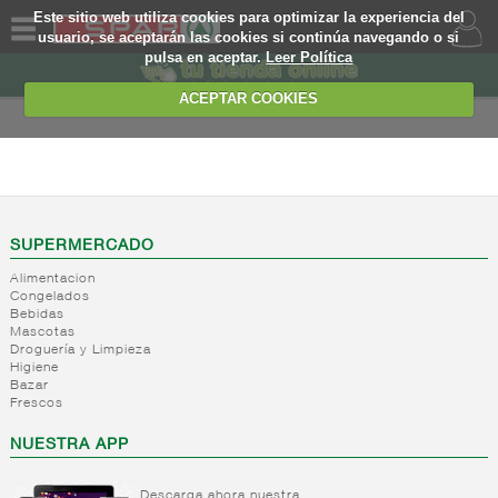
Este sitio web utiliza cookies para optimizar la experiencia del
usuario, se aceptarán las cookies si continúa navegando o si
pulsa en aceptar.
Leer Política
QUIENES
SOMOS
ACEPTAR COOKIES
MARCA
PROPIA
INFANTIL
OFERTAS
-
Alimentacion
infantil
WEB
SUPERMERCADO
Tarritos
Alimentacion
comida
EJEMPLO
Congelados
infantil
Bebidas
Bolsitas
Mascotas
Droguería y Limpieza
comida
Higiene
infantil
Bazar
Leches
Frescos
de
NUESTRA APP
continuacion
Leches
liquidas
Descarga ahora nuestra