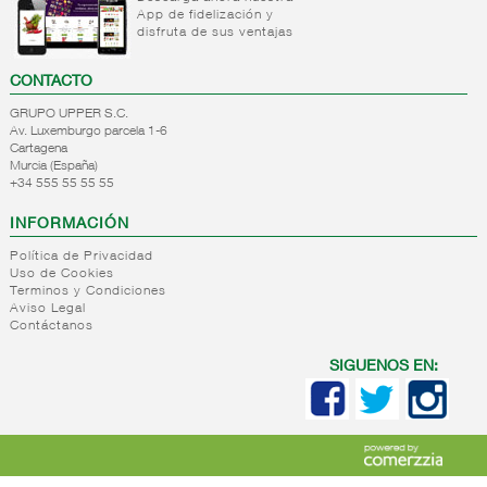
infantiles
App de fidelización y
disfruta de sus ventajas
Postre
lacteo
CONTACTO
infantil
Papillas
GRUPO UPPER S.C.
Av. Luxemburgo parcela 1-6
Resto
Cartagena
alimentos
Murcia (España)
infantiles
+34 555 55 55 55
+
Higiene
INFORMACIÓN
infantil
Política de Privacidad
Celulosa
Uso de Cookies
infantil
FILTRO DE
Terminos y Condiciones
Higiene
Aviso Legal
BÚSQUEDA
Contáctanos
corporal
infantil
SIGUENOS EN:
marca
SPAR
(2)
NESTLE
(4)
NATURNES
(1)
HERO
(2)