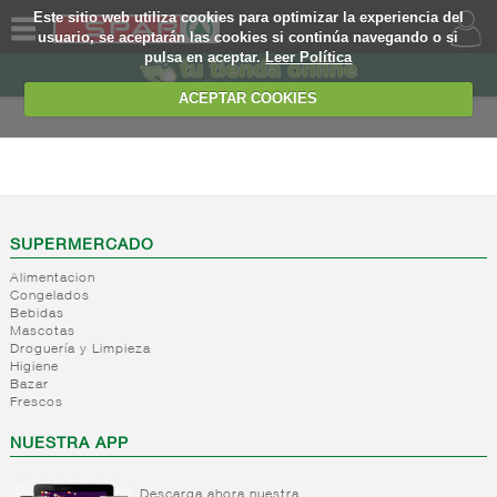
Este sitio web utiliza cookies para optimizar la experiencia del
usuario, se aceptarán las cookies si continúa navegando o si
pulsa en aceptar.
Leer Política
QUIENES
SOMOS
ACEPTAR COOKIES
MARCA
PROPIA
INFANTIL
OFERTAS
-
Alimentacion
infantil
WEB
SUPERMERCADO
Tarritos
Alimentacion
comida
EJEMPLO
Congelados
infantil
Bebidas
Bolsitas
Mascotas
Droguería y Limpieza
comida
Higiene
infantil
Bazar
Leches
Frescos
de
NUESTRA APP
continuacion
Leches
liquidas
Descarga ahora nuestra