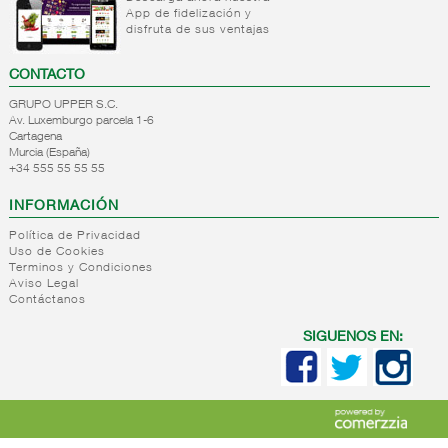
infantiles
App de fidelización y
disfruta de sus ventajas
Postre
lacteo
CONTACTO
infantil
Papillas
GRUPO UPPER S.C.
Av. Luxemburgo parcela 1-6
Resto
Cartagena
alimentos
Murcia (España)
infantiles
+34 555 55 55 55
+
Higiene
INFORMACIÓN
infantil
Política de Privacidad
Celulosa
Uso de Cookies
infantil
Terminos y Condiciones
Higiene
Aviso Legal
Contáctanos
corporal
infantil
SIGUENOS EN: