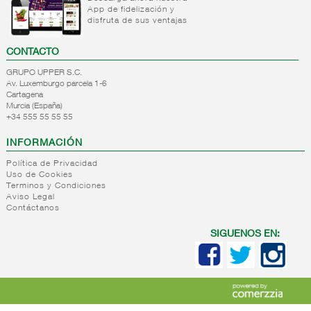
App de fidelización y
+
Leche
Postres
disfruta de sus ventajas
fresca
refrigerados
+
Bebida
Leche
CONTACTO
refrigerada
fresca
GRUPO UPPER S.C.
cafe
Av. Luxemburgo parcela 1-6
Cartagena
+
Natas
Bebida
Murcia (España)
refrigerada
+34 555 55 55 55
+
Mantequillas
Natas
cafe
+
Internacional
Mantequillas
Bebidas
INFORMACIÓN
lacteos
refrigeradas
Política de Privacidad
ref.yogur,natas..
choco y
Uso de Cookies
otras
Terminos y Condiciones
+
Margarinas
Internacional
Aviso Legal
natas
+
Contáctanos
Salazones,semi-
Margarinas
mantequillas
conservas
Internacional
SIGUENOS EN:
pescado,surimis
yogur,postre,otros
+
Quesos en
Salazones
lacteos
cuñas
Bacalao-
maruca
+
Quesos
Quesos
Bacalao
pasta
cuñas