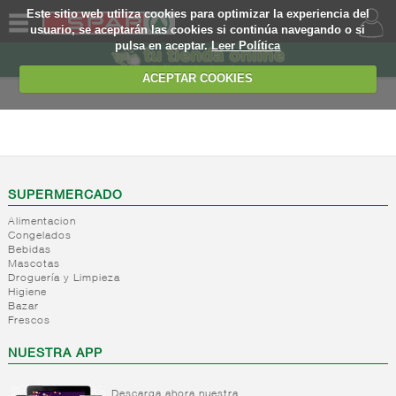
Este sitio web utiliza cookies para optimizar la experiencia del
usuario, se aceptarán las cookies si continúa navegando o si
pulsa en aceptar.
Leer Política
QUIENES
SOMOS
ACEPTAR COOKIES
MARCA
PROPIA
FRESCOS
OFERTAS
+
Yogures y
postres
WEB
SUPERMERCADO
lacteos
(ambiente)
Alimentacion
EJEMPLO
Congelados
-
Yogures
Yogures
Bebidas
(ambiente)
Mascotas
Yogures
Droguería y Limpieza
Yogur
Higiene
Bazar
bifidus
Frescos
Yogur
salud
NUESTRA APP
+
Postres
refrigerados
Descarga ahora nuestra