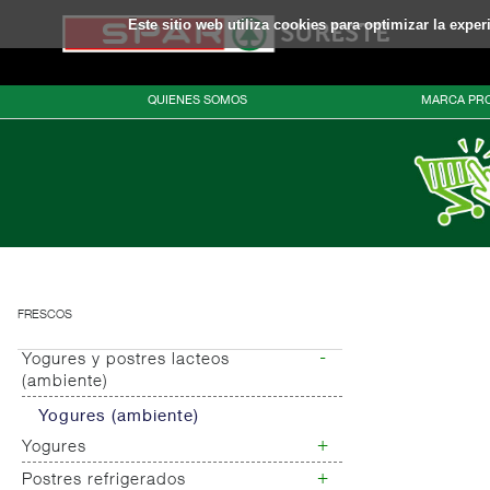
Este sitio web utiliza cookies para optimizar la expe
QUIENES SOMOS
MARCA PRO
FRESCOS
-
Yogures y postres lacteos
(ambiente)
Yogures (ambiente)
+
Yogures
+
Postres refrigerados
Yogures