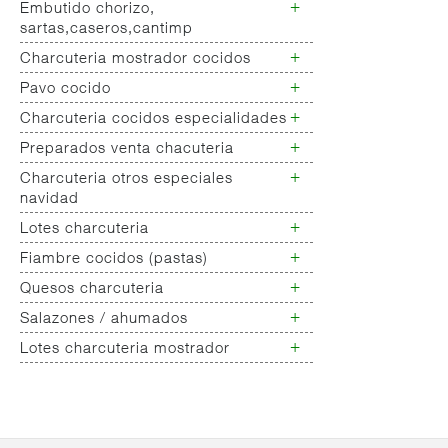
Lomo cerdo blanco
+
Embutido chorizo,
Chorizo/salchichon iberico
sartas,caseros,cantimp
+
Charcuteria mostrador cocidos
Chorizo cerdo blanco
Embutido
+
Pavo cocido
Jamon cocido- fiambre
salchichones,salamis,longanizas
Fiambres pollo
+
Charcuteria cocidos especialidades
Fiambres pavo
Embutido curado de pavo
+
Otros curados varios no
Preparados venta chacuteria
Charcuteria cocidos
clasificados
especialidades
+
Charcuteria otros especiales
Empanada peso charcuteria
navidad
+
Lotes charcuteria
Charcuteria
especialidades/navidad
+
Fiambre cocidos (pastas)
Lotes charcuteria
+
Quesos charcuteria
Chopped
Galantinas/ lunch
+
Salazones / ahumados
Queso fresco
Mortadelas
Queso rulo de cabra
+
Lotes charcuteria mostrador
Salazones varios
Queso barra vaca nacional,
Lotes charcuteria
importacion
Queso bola, nacional,
importacion