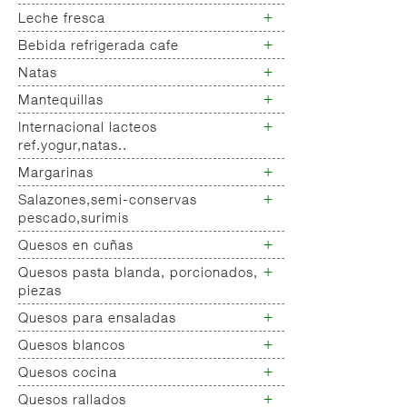
Yogur bifidus
+
Leche fresca
Postres refrigerados
Yogur salud
+
Bebida refrigerada cafe
Leche fresca
+
Natas
Bebida refrigerada cafe
Bebidas refrigeradas choco y
+
Mantequillas
Natas
otras
+
Internacional lacteos
Mantequillas
ref.yogur,natas..
+
Margarinas
Internacional natas mantequillas
Internacional yogur,postre,otros
+
Salazones,semi-conservas
Margarinas
lacteos
pescado,surimis
+
Quesos en cuñas
Salazones
Bacalao-maruca
+
Quesos pasta blanda, porcionados,
Quesos cuñas nacionales
Bacalao desalado
piezas
Quesos cuñas internacional
Ahumados-aceite
+
Quesos para ensaladas
Queso pasta blanda
Anchoa semi conserva
Quesos cabra pasta blanda
+
Quesos blancos
Quesos ensaladas
Caviar-sucedaneos
Cremas queso untar
+
Quesos cocina
Surimis
Quesos mozarellas
Otros pescados maricos
Queso fresco ultrafiltrado
+
Quesos rallados
Queso cocina