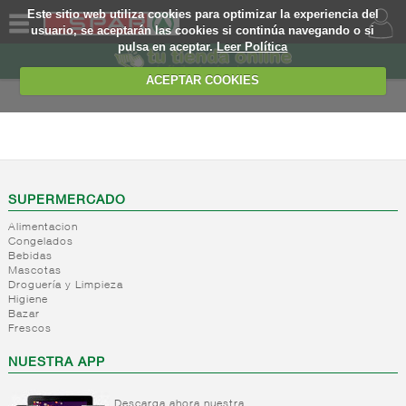
Este sitio web utiliza cookies para optimizar la experiencia del
usuario, se aceptarán las cookies si continúa navegando o si
pulsa en aceptar.
Leer Política
QUIENES
SOMOS
ACEPTAR COOKIES
MARCA
PROPIA
FRESCOS
OFERTAS
-
Yogures y
postres
WEB
SUPERMERCADO
lacteos
(ambiente)
Alimentacion
EJEMPLO
Congelados
Yogures
Bebidas
(ambiente)
Mascotas
Droguería y Limpieza
+
Yogures
Higiene
Bazar
+
Postres
Yogures
Frescos
refrigerados
Yogur
bifidus
NUESTRA APP
+
Leche
Postres
Yogur
fresca
refrigerados
salud
Descarga ahora nuestra