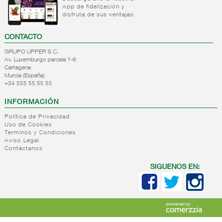
+
Bebida
Leche
App de fidelización y
refrigerada
fresca
disfruta de sus ventajas
cafe
+
CONTACTO
Natas
Bebida
refrigerada
+
GRUPO UPPER S.C.
Mantequillas
Natas
cafe
Av. Luxemburgo parcela 1-6
+
Internacional
Cartagena
Mantequillas
Bebidas
Murcia (España)
lacteos
refrigeradas
+34 555 55 55 55
ref.yogur,natas..
choco y
otras
+
Margarinas
INFORMACIÓN
Internacional
natas
+
Salazones,semi-
Política de Privacidad
Margarinas
mantequillas
Uso de Cookies
conservas
Terminos y Condiciones
Internacional
pescado,surimis
Aviso Legal
yogur,postre,otros
Contáctanos
+
Quesos en
Salazones
lacteos
cuñas
Bacalao-
SIGUENOS EN:
maruca
+
Quesos
Quesos
Bacalao
pasta
cuñas
desalado
blanda,
nacionales
Ahumados-
porcionados,
Quesos
aceite
piezas
cuñas