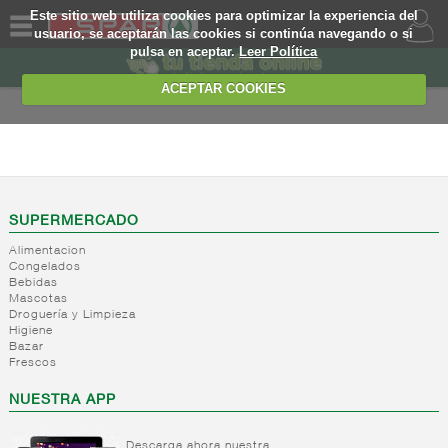
Este sitio web utiliza cookies para optimizar la experiencia del
usuario, se aceptarán las cookies si continúa navegando o si
pulsa en aceptar.
Leer Política
QUIENES
SOMOS
ACEPTAR COOKIES
MARCA
PROPIA
FRESCOS
OFERTAS
+
Yogures y
postres
WEB
SUPERMERCADO
lacteos
(ambiente)
Alimentacion
EJEMPLO
Congelados
+
Yogures
Yogures
Bebidas
(ambiente)
Mascotas
+
Postres
Yogures
Droguería y Limpieza
refrigerados
Yogur
Higiene
Bazar
bifidus
+
Leche
Postres
Frescos
Yogur
fresca
refrigerados
salud
NUESTRA APP
+
Bebida
Leche
refrigerada
fresca
cafe
Descarga ahora nuestra