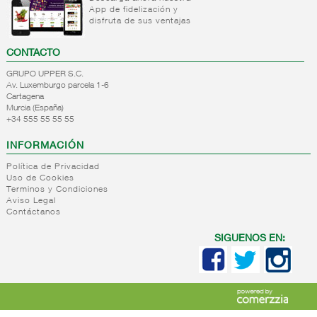
App de fidelización y
+
Natas
Bebida
disfruta de sus ventajas
refrigerada
+
Mantequillas
Natas
cafe
CONTACTO
+
Internacional
Mantequillas
Bebidas
GRUPO UPPER S.C.
lacteos
refrigeradas
Av. Luxemburgo parcela 1-6
ref.yogur,natas..
choco y
Cartagena
otras
Murcia (España)
+
Margarinas
Internacional
+34 555 55 55 55
natas
+
Salazones,semi-
Margarinas
mantequillas
INFORMACIÓN
conservas
Internacional
pescado,surimis
Política de Privacidad
yogur,postre,otros
Uso de Cookies
+
Quesos en
Salazones
lacteos
Terminos y Condiciones
cuñas
Bacalao-
Aviso Legal
Contáctanos
maruca
+
Quesos
Quesos
Bacalao
pasta
cuñas
SIGUENOS EN:
desalado
blanda,
nacionales
Ahumados-
porcionados,
Quesos
aceite
piezas
cuñas
Anchoa
internacional
+
Quesos
Queso
semi
para
pasta