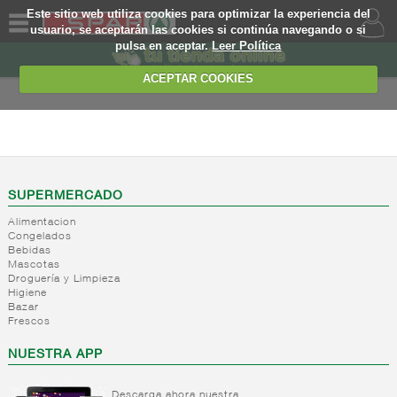
Este sitio web utiliza cookies para optimizar la experiencia del
usuario, se aceptarán las cookies si continúa navegando o si
pulsa en aceptar.
Leer Política
QUIENES
SOMOS
ACEPTAR COOKIES
MARCA
PROPIA
FRESCOS
OFERTAS
+
Yogures y
postres
WEB
SUPERMERCADO
lacteos
(ambiente)
Alimentacion
EJEMPLO
Congelados
+
Yogures
Yogures
Bebidas
(ambiente)
Mascotas
+
Postres
Yogures
Droguería y Limpieza
refrigerados
Yogur
Higiene
Bazar
bifidus
+
Leche
Postres
Frescos
Yogur
fresca
refrigerados
salud
NUESTRA APP
+
Bebida
Leche
refrigerada
fresca
cafe
Descarga ahora nuestra