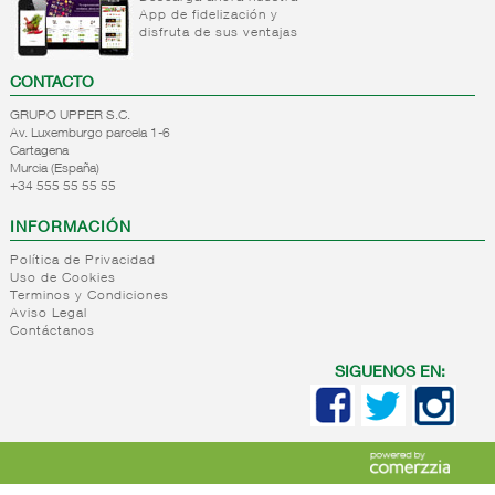
App de fidelización y
+
Natas
Bebida
disfruta de sus ventajas
refrigerada
+
Mantequillas
Natas
cafe
CONTACTO
+
Internacional
Mantequillas
Bebidas
GRUPO UPPER S.C.
lacteos
refrigeradas
Av. Luxemburgo parcela 1-6
ref.yogur,natas..
choco y
Cartagena
otras
Murcia (España)
+
Margarinas
Internacional
+34 555 55 55 55
natas
+
Salazones,semi-
Margarinas
mantequillas
INFORMACIÓN
conservas
Internacional
pescado,surimis
Política de Privacidad
yogur,postre,otros
Uso de Cookies
+
Quesos en
Salazones
lacteos
Terminos y Condiciones
cuñas
Bacalao-
Aviso Legal
Contáctanos
maruca
+
Quesos
Quesos
Bacalao
pasta
cuñas
SIGUENOS EN:
desalado
blanda,
nacionales
Ahumados-
porcionados,
Quesos
aceite
piezas
cuñas
Anchoa
internacional
+
Quesos
Queso
semi
para
pasta