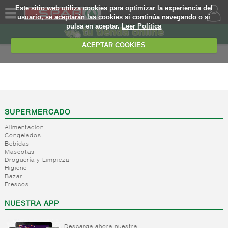
Este sitio web utiliza cookies para optimizar la experiencia del
usuario, se aceptarán las cookies si continúa navegando o si
pulsa en aceptar.
Leer Política
QUIENES
SOMOS
ACEPTAR COOKIES
MARCA
PROPIA
FRESCOS
OFERTAS
+
Yogures y
postres
WEB
SUPERMERCADO
lacteos
(ambiente)
Alimentacion
EJEMPLO
Congelados
+
Yogures
Yogures
Bebidas
(ambiente)
Mascotas
+
Postres
Yogures
Droguería y Limpieza
refrigerados
Yogur
Higiene
Bazar
bifidus
+
Leche
Postres
Frescos
Yogur
fresca
refrigerados
salud
NUESTRA APP
+
Bebida
Leche
refrigerada
fresca
cafe
Descarga ahora nuestra