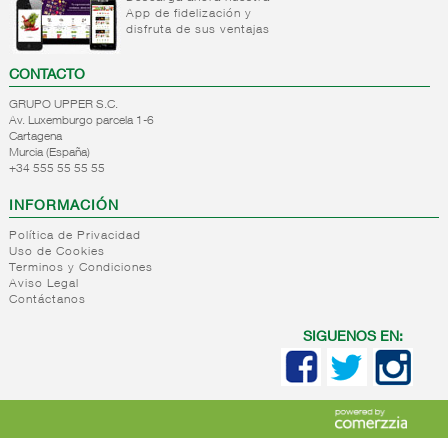
App de fidelización y
+
Natas
Bebida
disfruta de sus ventajas
refrigerada
+
Mantequillas
Natas
cafe
CONTACTO
+
Internacional
Mantequillas
Bebidas
GRUPO UPPER S.C.
lacteos
refrigeradas
Av. Luxemburgo parcela 1-6
ref.yogur,natas..
choco y
Cartagena
otras
Murcia (España)
+
Margarinas
Internacional
+34 555 55 55 55
natas
-
Salazones,semi-
Margarinas
mantequillas
INFORMACIÓN
conservas
Internacional
pescado,surimis
Política de Privacidad
yogur,postre,otros
Uso de Cookies
Salazones
lacteos
Terminos y Condiciones
Bacalao-
Aviso Legal
Contáctanos
maruca
Bacalao
SIGUENOS EN:
desalado
Ahumados-
aceite
Anchoa
semi