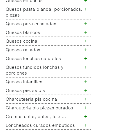
+
Quesos en cuñas
+
Quesos pasta blanda, porcionados,
Quesos cuñas nacionales
piezas
Quesos cuñas internacional
+
Quesos para ensaladas
Queso pasta blanda
Quesos cabra pasta blanda
+
Quesos blancos
Quesos ensaladas
Cremas queso untar
+
Quesos cocina
Quesos mozarellas
Queso fresco ultrafiltrado
+
Quesos rallados
Queso cocina
Queso fresco natural
+
Quesos lonchas naturales
Queso rallado
Tartas queso
+
Quesos fundidos lonchas y
Queso lonchas naturales nacional
Quark,queso batido...
porciones
Queso lonchas naturales
internacional
+
Quesos infantiles
Quesos fundidos lonchas
Queso alternativa vegetal
Queso fundido porciones
+
Quesos piezas pls
Queso infantiles todos
+
Charcuteeria pls cocina
Quesos piezas pls
+
Charcuteria pls piezas curados
Chacuteria pls cocina todos
Piezas barbacoa
+
Cremas untar, pates, foie,...
Chorizo sarta/chorizo vela piezas
Piezas
+
Loncheados curados embutidos
Cremas untar
salchichon,fuet,pages,longanizas.