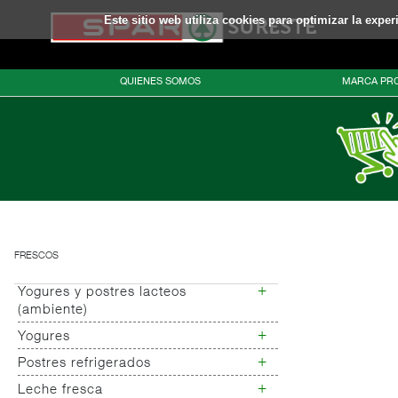
Este sitio web utiliza cookies para optimizar la expe
QUIENES SOMOS
MARCA PRO
FRESCOS
+
Yogures y postres lacteos
(ambiente)
+
Yogures
Yogures (ambiente)
+
Postres refrigerados
Yogures
Yogur bifidus
+
Leche fresca
Postres refrigerados