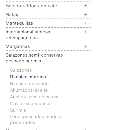
Yogur salud
+
Bebida refrigerada cafe
Leche fresca
+
Natas
Bebida refrigerada cafe
Bebidas refrigeradas choco y
+
Mantequillas
Natas
otras
+
Internacional lacteos
Mantequillas
ref.yogur,natas..
+
Margarinas
Internacional natas mantequillas
Internacional yogur,postre,otros
-
Salazones,semi-conservas
Margarinas
lacteos
pescado,surimis
Salazones
Bacalao-maruca
Bacalao desalado
Ahumados-aceite
Anchoa semi conserva
Caviar-sucedaneos
Surimis
Otros pescados maricos
preparados